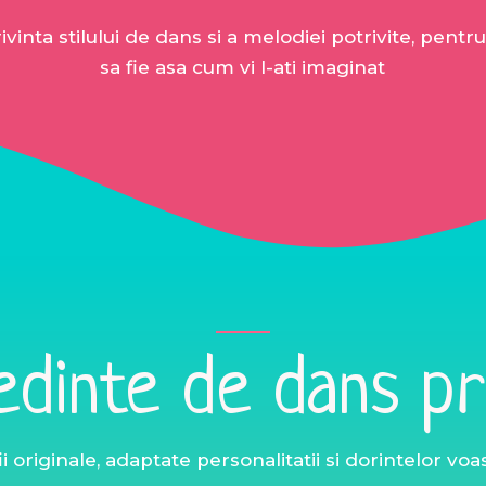
ivinta stilului de dans si a melodiei potrivite, pentr
sa fie asa cum vi l-ati imaginat
edinte de dans pr
i originale, adaptate personalitatii si dorintelor voa