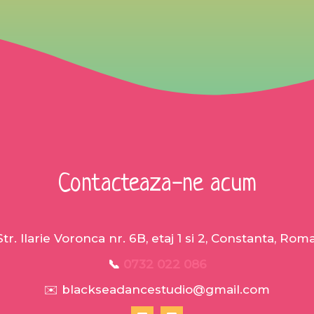
Contacteaza-ne acum
Str. Ilarie Voronca nr. 6B, etaj 1 si 2, Constanta, Rom
📞
0732 022 086
✉️ blackseadancestudio@gmail.com