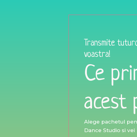
Transmite tutur
voastra!
Ce pri
acest 
Alege pachetul pent
Dance Studio si vei 