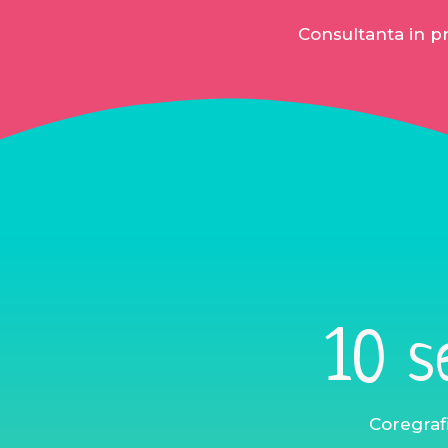
Consultanta in pr
10 s
Coregrafi