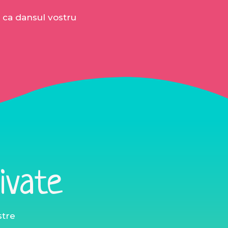
u ca dansul vostru
ivate
stre