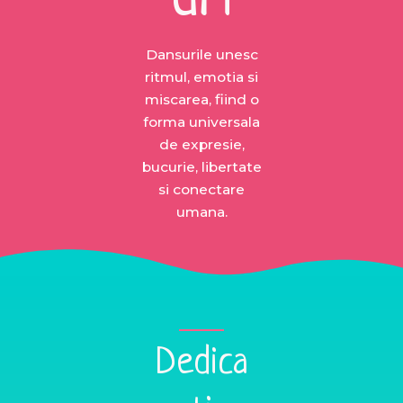
Dansurile unesc
ritmul, emotia si
miscarea, fiind o
forma universala
de expresie,
bucurie, libertate
si conectare
umana.
Dedica