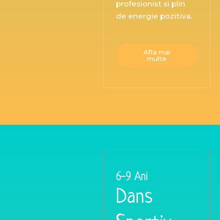
profesionist si plin
de energie pozitiva.
Afla mai
multe
6-9 Ani
Dans