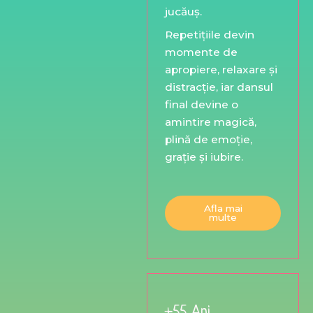
jucăuș.
Repetițiile devin
momente de
apropiere, relaxare și
distracție, iar dansul
final devine o
amintire magică,
plină de emoție,
grație și iubire.
Afla mai
multe
+55 Ani