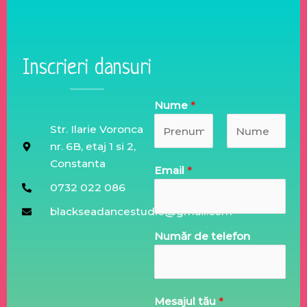
Inscrieri dansuri
Nume
*
Str. Ilarie Voronca
nr. 6B, etaj 1 si 2,
F
L
Constanta
Email
*
i
a
0732 022 086
r
s
s
t
blackseadancestudio@gmail.com
t
Număr de telefon
Mesajul tău
*